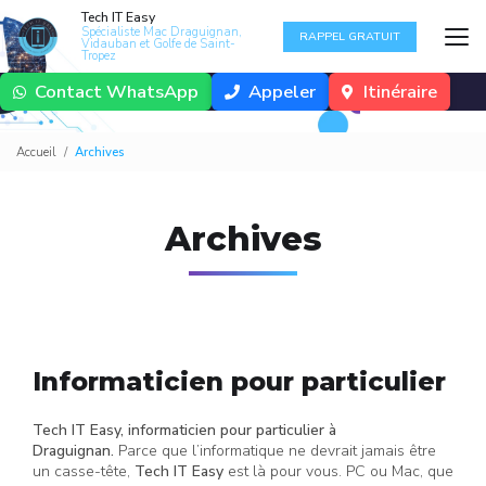
Aller
Tech IT Easy
au
Spécialiste Mac Draguignan,
RAPPEL GRATUIT
Vidauban et Golfe de Saint-
contenu
Tropez
principal
Contact WhatsApp
Appeler
Itinéraire
Accueil
Archives
Archives
Informaticien pour particulier
Tech IT Easy, informaticien pour particulier à
Draguignan.
Parce que l’informatique ne devrait jamais être
un casse-tête,
Tech IT Easy
est là pour vous. PC ou Mac, que