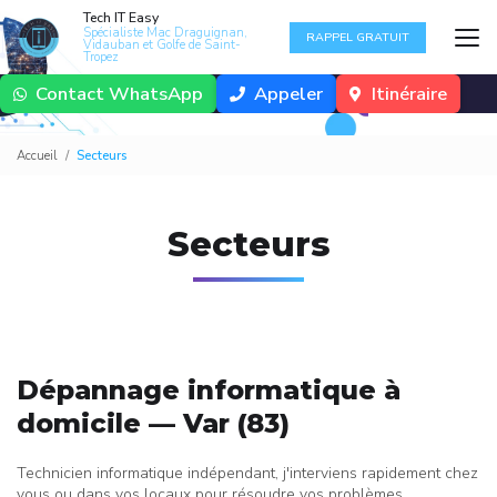
Aller
Tech IT Easy
au
Spécialiste Mac Draguignan,
RAPPEL GRATUIT
Vidauban et Golfe de Saint-
contenu
Tropez
principal
Contact WhatsApp
Appeler
Itinéraire
Accueil
Secteurs
Secteurs
Dépannage informatique à
domicile — Var (83)
Technicien informatique indépendant, j'interviens rapidement chez
vous ou dans vos locaux pour résoudre vos problèmes