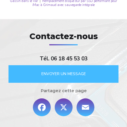
Gassin dans le Var
|
Remplacement disque dur par SSD performant pour
iMac à Grimaud avec sauvegarde intégrale
Contactez-nous
Tél.
06 18 45 53 03
ENVOYER UN MESSAGE
Partagez cette page
Facebook
X
Email