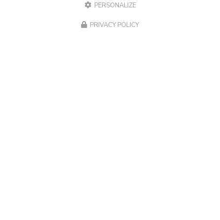
PERSONALIZE
SSD de 8TB qui n'était plus détecté sur son Mac. Nous
sommes parvenu à récupérer la totalité…
PRIVACY POLICY
TOUTE L'ACTUALITÉ
Spécialiste Mac Draguignan, Vidauban et Golfe de Saint-
Tropez