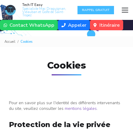
Aller
Tech IT Easy
au
Spécialiste Mac Draguignan,
RAPPEL GRATUIT
Vidauban et Golfe de Saint-
contenu
Tropez
principal
Contact WhatsApp
Appeler
Itinéraire
Accueil
Cookies
Cookies
Pour en savoir plus sur l'identité des différents intervenants
du site, veuillez consulter les
mentions légales
.
Protection de la vie privée