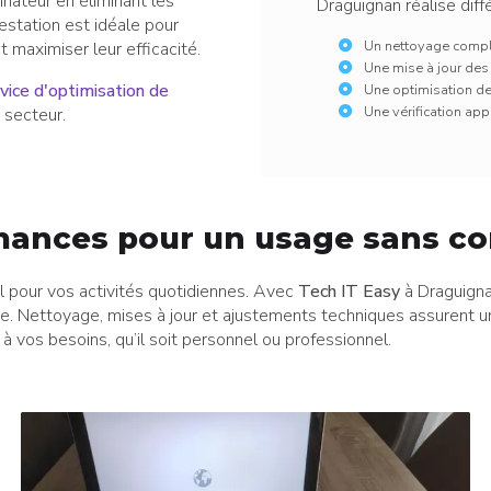
inateur en éliminant les
Draguignan réalise diff
estation est idéale pour
Un nettoyage comple
 maximiser leur efficacité.
Une mise à jour des 
rvice d'optimisation de
Une optimisation de
Une vérification app
 secteur.
mances pour un usage sans co
l pour vos activités quotidiennes. Avec
Tech IT Easy
à Draguignan
Nettoyage, mises à jour et ajustements techniques assurent une 
à vos besoins, qu’il soit personnel ou professionnel.