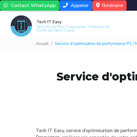
Aller
Contact WhatsApp
Appeler
Itinéraire
au
Navigati
contenu
Tech IT Easy
principal
Spécialiste Mac Draguignan, Vidauban et
Golfe de Saint-Tropez
Accueil
Service d'optimisation de performance PC 
Service d'opt
Tech IT Easy, service d’optimisation de perf