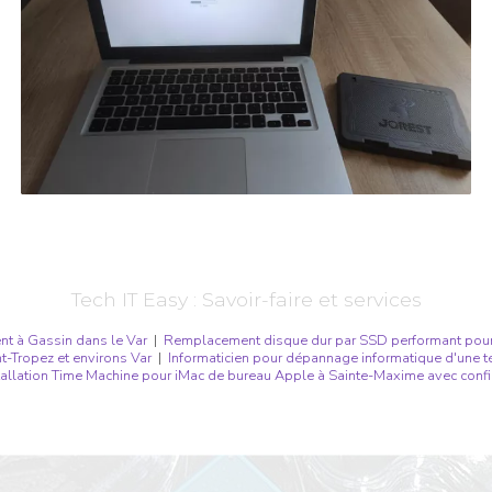
Tech IT Easy : Savoir-faire et services
nt à Gassin dans le Var
|
Remplacement disque dur par SSD performant pour
-Tropez et environs Var
|
Informaticien pour dépannage informatique d'une té
tallation Time Machine pour iMac de bureau Apple à Sainte-Maxime avec conf