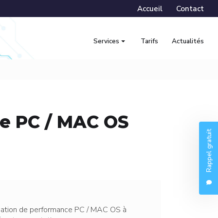
econdaire
Accueil
Contact
Services
Tarifs
Actualités
Nos services
Dépannage PC
Dépannage Mac
ce PC / MAC OS
Installation Starlink
Rappel gratuit
Wi‑Fi / réseau
Aide particuliers
Support professionnels
Récupération de données
isation de performance PC / MAC OS à
Abonnements