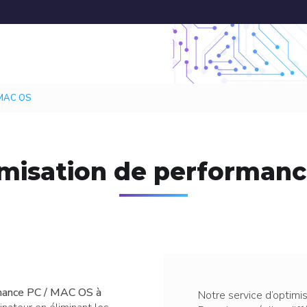
Navigation s
on principale
/ MAC OS
imisation de performan
ormance PC / MAC OS à
Notre service d’optim