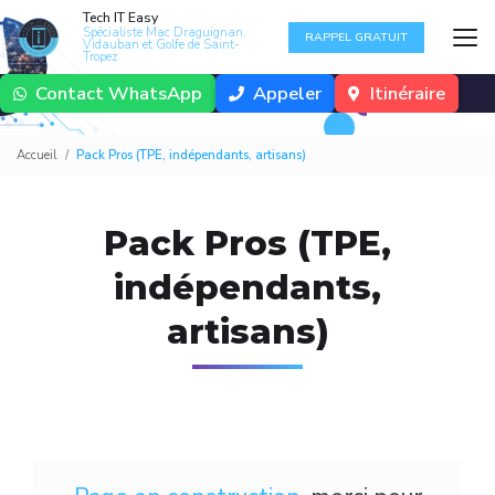
Aller
Tech IT Easy
au
Spécialiste Mac Draguignan,
RAPPEL GRATUIT
Vidauban et Golfe de Saint-
contenu
Tropez
principal
Contact WhatsApp
Appeler
Itinéraire
Accueil
Pack Pros (TPE, indépendants, artisans)
Pack Pros (TPE,
indépendants,
artisans)