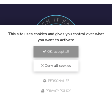
This site uses cookies and gives you control over what
you want to activate
OK, accept all
Deny all cookies
Spécialiste Mac Draguignan, Vidauban et Golfe de Saint-
Tropez
194 chemin de la Rourède Est
PERSONALIZE
83550 Vidauban
PRIVACY POLICY
06 18 45 53 03
Lundi au vendredi :
9h - 12h / 13h - 17h