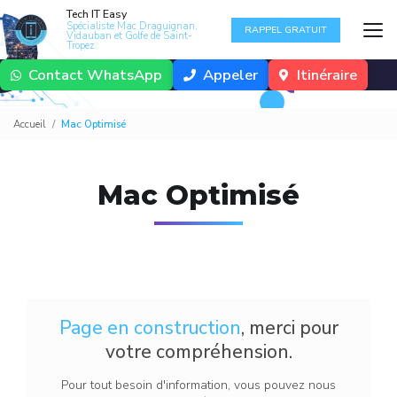
Aller
Tech IT Easy
au
Spécialiste Mac Draguignan,
RAPPEL GRATUIT
Vidauban et Golfe de Saint-
contenu
Tropez
principal
Contact WhatsApp
Appeler
Itinéraire
Accueil
Mac Optimisé
Mac Optimisé
Page en construction
, merci pour
votre compréhension.
Pour tout besoin d'information, vous pouvez nous