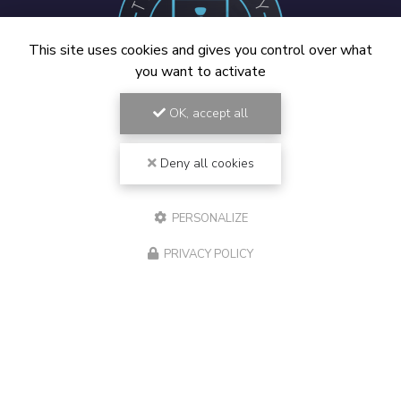
This site uses cookies and gives you control over what
you want to activate
OK, accept all
Spécialiste Mac Draguignan, Vidauban et Golfe de Saint-
Tropez
Deny all cookies
194 chemin de la Rourède Est
83550 Vidauban
PERSONALIZE
06 18 45 53 03
PRIVACY POLICY
Lundi au vendredi :
9h - 12h / 13h - 17h
Voir
+
d'infos sur
facebook