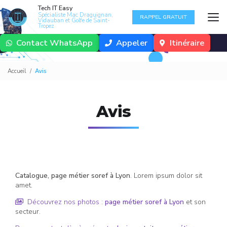
Aller
Tech IT Easy
au
Spécialiste Mac Draguignan,
RAPPEL GRATUIT
Vidauban et Golfe de Saint-
contenu
Tropez
principal
Contact WhatsApp
Appeler
Itinéraire
Accueil
Avis
Avis
Catalogue,
page métier soref
à Lyon
. Lorem ipsum dolor sit
amet.
Découvrez nos photos :
page métier soref
à Lyon
et son
secteur.