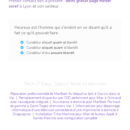
Prenez contact dès à présent :
devis gratuit
page métier
soref
à Lyon
et son secteur.
Heureux est l'homme qui s'endort en se disant qu'il a
fait ce qu'il pouvait faire :
Curabitur aliquet
quam id
blandit.
Curabitur
aliquet quam
id blandit.
Curabitur id dui
posuere blandit
.
Tech IT Easy : Savoir-faire et services
Réparation professionnelle de MacBook Air bloqué ou lent à Gassin dans le
Var
|
Remplacement disque dur par SSD performant pour iMac à Grimaud
avec sauvegarde intégrale
|
Assistance à domicile pour MacBook Pro haut
de gamme à Saint-Tropez et environs Var
|
Informaticien pour dépannage
informatique d'une télévision connectée et d'une imprimante à domicile à
Draguignan
|
Installation Time Machine pour iMac de bureau Apple à
Sainte-Maxime avec configuration complète