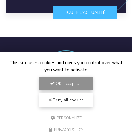
TOUTE L'ACTUALITÉ
This site uses cookies and gives you control over what
you want to activate
OK, accept all
Deny all cookies
Spécialiste Mac Draguignan, Vidauban et Golfe de Saint-
PERSONALIZE
Tropez
194 chemin de la Rourède Est
PRIVACY POLICY