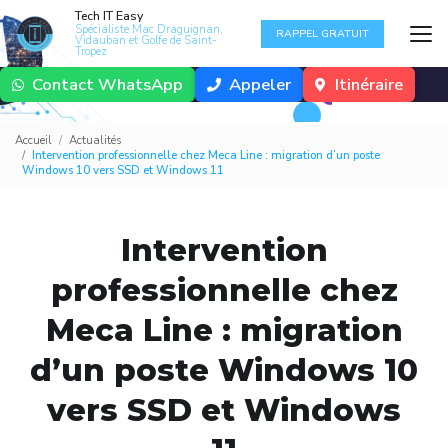
Aller
Tech IT Easy
au
Spécialiste Mac Draguignan,
RAPPEL GRATUIT
Vidauban et Golfe de Saint-
contenu
Tropez
principal
Contact WhatsApp
Appeler
Itinéraire
Accueil
Actualités
Intervention professionnelle chez Meca Line : migration d’un poste
Windows 10 vers SSD et Windows 11
Intervention
professionnelle chez
Meca Line : migration
d’un poste Windows 10
vers SSD et Windows