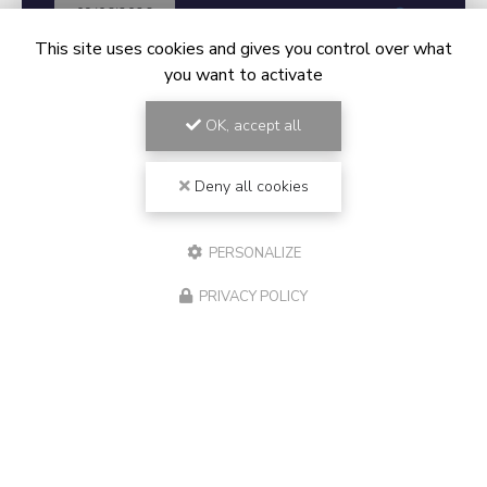
09/06/2026
Récupération de données à
This site uses cookies and gives you control over what
Vidauban (8TB)
you want to activate
Tech IT Easy est intervenu à Vidauban, chemin Roucas
Troucas, chez un client professionnel suite à un site
OK, accept all
SSD de 8TB qui n'était plus détecté sur son Mac. Nous
sommes parvenu à récupérer la totalité…
Deny all cookies
TOUTE L'ACTUALITÉ
PERSONALIZE
PRIVACY POLICY