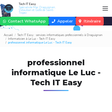
Aller
Tech IT Easy
au
Spécialiste Mac Draguignan,
Vidauban et Golfe de Saint-
contenu
Tropez
principal
Contact WhatsApp
Appeler
Itinéraire
Accueil
Tech IT Easy : services informatiques professionnels à Draguignan
Informaticien à Le Luc - Tech IT Easy
professionnel informatique Le Luc - Tech IT Easy
professionnel
informatique Le Luc -
Tech IT Easy