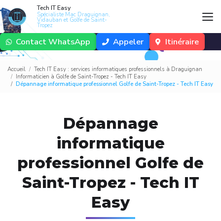
Aller
Tech IT Easy
au
Spécialiste Mac Draguignan,
Vidauban et Golfe de Saint-
contenu
Tropez
principal
Contact WhatsApp
Appeler
Itinéraire
Accueil
Tech IT Easy : services informatiques professionnels à Draguignan
Informaticien à Golfe de Saint-Tropez - Tech IT Easy
Dépannage informatique professionnel Golfe de Saint-Tropez - Tech IT Easy
Dépannage
informatique
professionnel Golfe de
Saint-Tropez - Tech IT
Easy