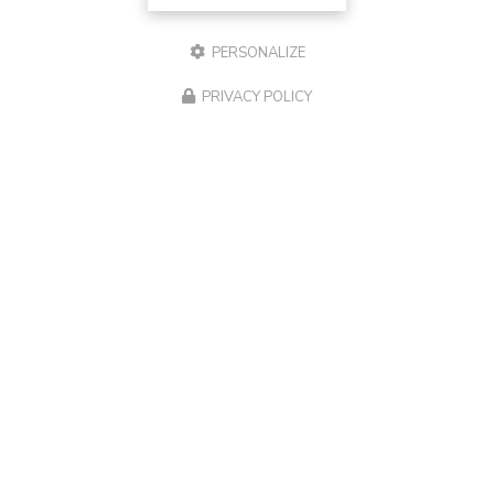
PERSONALIZE
PRIVACY POLICY
Spécialiste Mac Draguignan, Vidauban et Golfe de Saint-
Tropez
194 chemin de la Rourède Est
83550 Vidauban
06 18 45 53 03
Lundi au vendredi :
9h - 12h / 13h - 17h