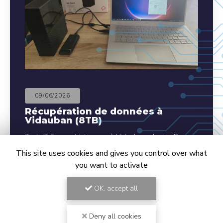
09/06/2026
Récupération de données à
Vidauban (8TB)
Tech IT Easy est intervenu à Vidauban, chemin Roucas
Troucas, chez un client professionnel suite à un site
This site uses cookies and gives you control over what
SSD de 8TB qui n'était plus détecté sur son Mac. Nous
you want to activate
sommes parvenu à récupérer la totalité…
OK, accept all
TOUTE L'ACTUALITÉ
Deny all cookies