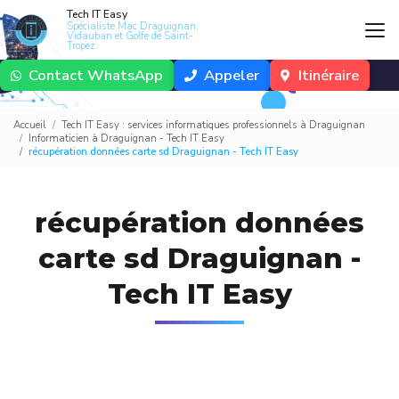
Aller
Tech IT Easy
au
Spécialiste Mac Draguignan,
Vidauban et Golfe de Saint-
contenu
Tropez
principal
Contact WhatsApp
Appeler
Itinéraire
Accueil
Tech IT Easy : services informatiques professionnels à Draguignan
Informaticien à Draguignan - Tech IT Easy
récupération données carte sd Draguignan - Tech IT Easy
récupération données
carte sd Draguignan -
Tech IT Easy